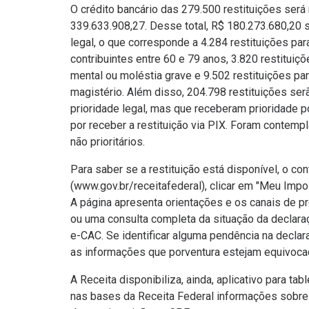
O crédito bancário das 279.500 restituições será r
339.633.908,27. Desse total, R$ 180.273.680,20 
legal, o que corresponde a 4.284 restituições pa
contribuintes entre 60 e 79 anos, 3.820 restituiç
mental ou moléstia grave e 9.502 restituições par
magistério. Além disso, 204.798 restituições se
prioridade legal, mas que receberam prioridade p
por receber a restituição via PIX. Foram contemp
não prioritários.
Para saber se a restituição está disponível, o con
(www.gov.br/receitafederal), clicar em "Meu Impo
A página apresenta orientações e os canais de pr
ou uma consulta completa da situação da declar
e-CAC. Se identificar alguma pendência na declaraç
as informações que porventura estejam equivoca
A Receita disponibiliza, ainda, aplicativo para ta
nas bases da Receita Federal informações sobre l