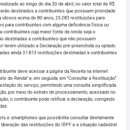
ealizado ao longo do dia 30 de abril, no valor total de R$
serão destinados a contribuintes que possuem prioridade
ra idosos acima de 80 anos, 25.283 restituições para
ões para contribuintes com alguma deficiência física ou
a contribuintes cuja maior fonte de renda seja o
rão destinadas a contribuintes que não possuem
or terem utilizado a Declaração pré-preenchida ou optado
ladas ainda 31.813 restituições destinadas a contribuintes
tribuinte deve acessar a página da Receita na internet
sto de Renda" e, em seguida, em "Consultar a Restituição".
estação do serviço, permitindo uma consulta simplificada
ação, por meio do extrato de processamento, acessado no
ão, o contribuinte pode retificar a declaração, corrigindo
das.
blets e smartphones que possibilita consultar diretamente
iberação das restituições do IRPF e a situação cadastral